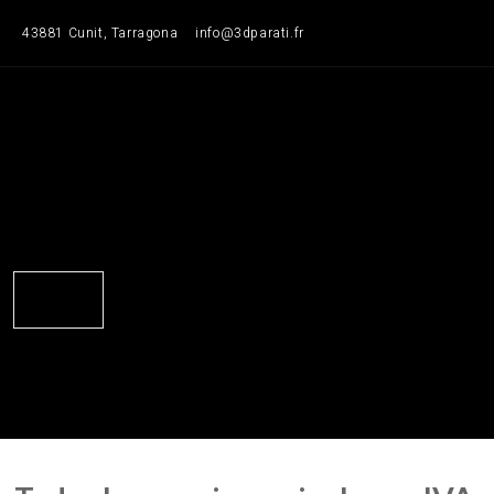
Saltar
43881 Cunit, Tarragona
info@3dparati.fr
para
o
conteúdo