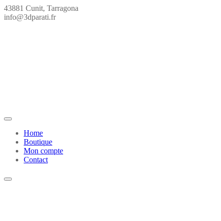
Saltar
43881 Cunit, Tarragona
para
info@3dparati.fr
o
conteúdo
Home
Boutique
Mon compte
Contact