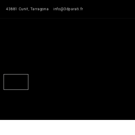
Saltar
43881 Cunit, Tarragona
info@3dparati.fr
para
o
conteúdo