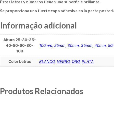
Estas letras y números tienen una superficie brillante.
Se proporciona una fuerte capa adhesiva en la parte posterior
Informação adicional
Altura 25-30-35-
40-50-60-80-
100mm
,
25mm
,
30mm
,
35mm
,
40mm
,
50
100
Color Letras
BLANCO
,
NEGRO
,
ORO
,
PLATA
Produtos Relacionados