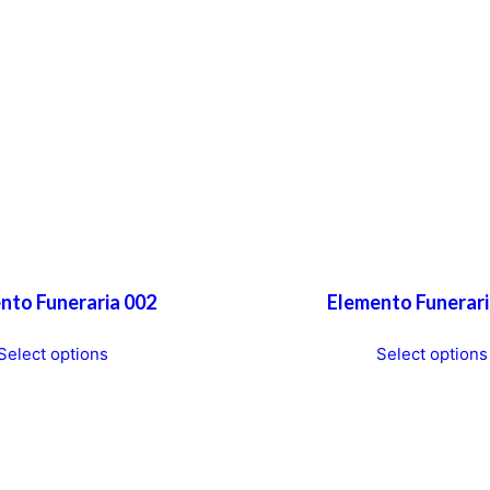
nto Funeraria 002
Elemento Funerari
T
Select options
Select options
h
i
s
p
r