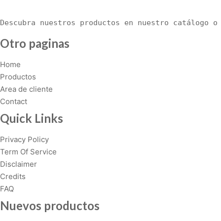
r
i
Descubra nuestros productos en nuestro catálogo o
a
Otro paginas
n
t
Home
s
Productos
.
Area de cliente
T
Contact
h
Quick Links
e
o
Privacy Policy
p
Term Of Service
t
Disclaimer
i
Credits
o
FAQ
n
s
Nuevos productos
m