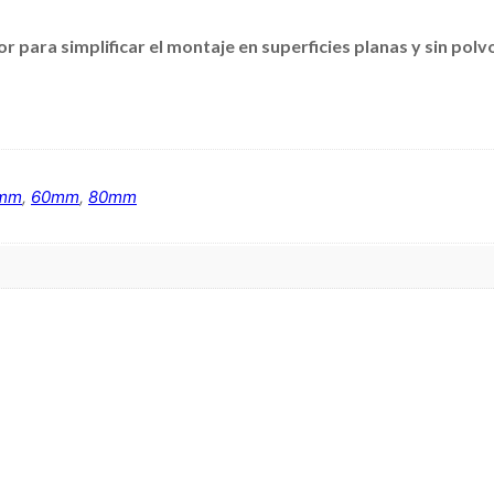
 para simplificar el montaje en superficies planas y sin polv
mm
,
60mm
,
80mm