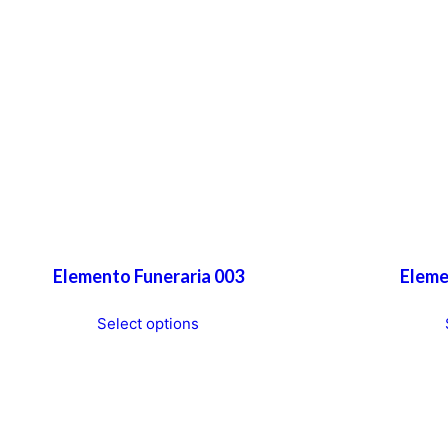
Elemento Funeraria 003
Eleme
T
Select options
h
i
s
p
r