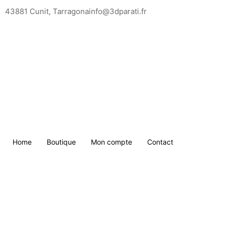
Saltar
43881 Cunit, Tarragona
info@3dparati.fr
para
o
conteúdo
Home
Boutique
Mon compte
Contact