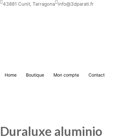
Saltar
43881 Cunit, Tarragona
info@3dparati.fr
para
o
conteúdo
Home
Boutique
Mon compte
Contact
Duraluxe aluminio