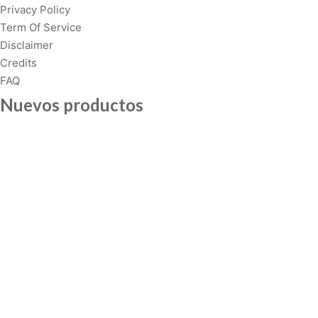
v
Privacy Policy
a
Term Of Service
r
Disclaimer
i
Credits
a
FAQ
n
Nuevos productos
t
s
.
T
h
e
o
p
t
i
o
n