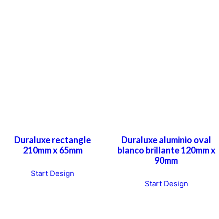
Duraluxe rectangle
Duraluxe aluminio oval
210mm x 65mm
blanco brillante 120mm x
90mm
Start Design
T
Start Design
h
i
s