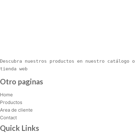
p
r
o
d
u
c
t
h
Descubra nuestros productos en nuestro catálogo o 
a
tienda web
s
m
Otro paginas
u
Home
l
Productos
t
Area de cliente
i
Contact
p
l
Quick Links
e