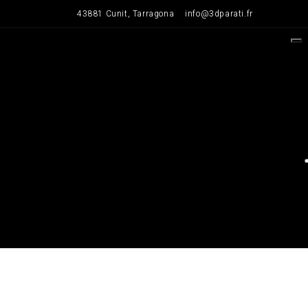
Saltar
43881 Cunit, Tarragona
info@3dparati.fr
para
o
conteúdo