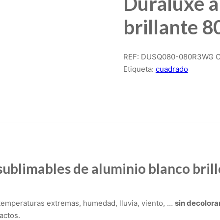
Duraluxe a
brillante
REF:
DUSQ080-080R3WG
C
Etiqueta:
cuadrado
sublimables de aluminio blanco bril
temperaturas extremas, humedad, lluvia, viento, …
sin decolora
actos.