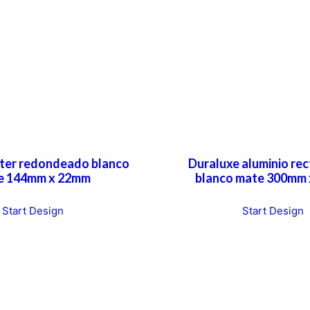
nter redondeado blanco
Duraluxe aluminio re
e 144mm x 22mm
blanco mate 300mm
Start Design
Start Design