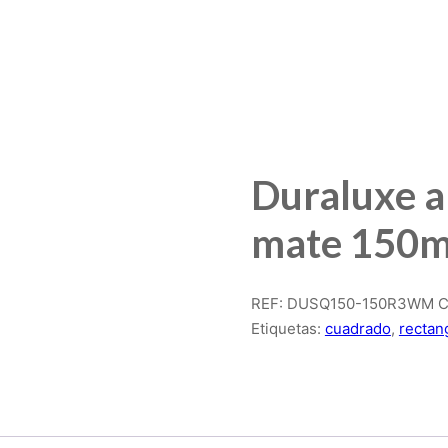
Duraluxe a
mate 150
REF:
DUSQ150-150R3WM
C
Etiquetas:
cuadrado
,
rectan