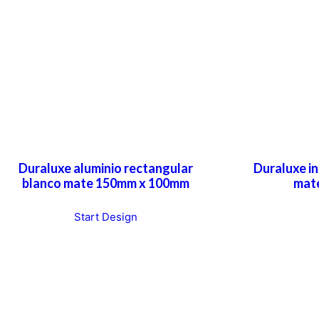
Duraluxe aluminio rectangular
Duraluxe i
blanco mate 150mm x 100mm
mat
T
Start Design
h
i
s
p
r
o