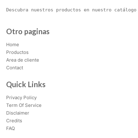
i
Descubra nuestros productos en nuestro catálogo
a
n
t
Otro paginas
s
.
Home
T
Productos
h
Area de cliente
e
Contact
o
p
Quick Links
t
Privacy Policy
i
Term Of Service
o
Disclaimer
n
Credits
s
FAQ
m
a