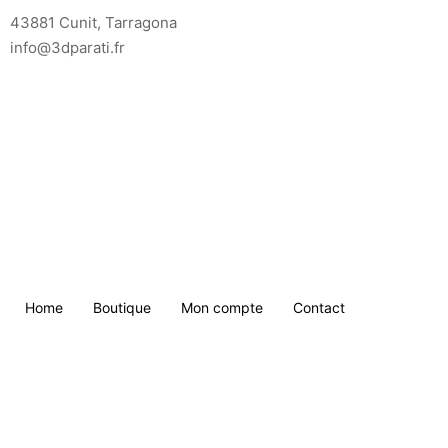
Saltar
43881 Cunit, Tarragona
para
info@3dparati.fr
o
conteúdo
Home
Boutique
Mon compte
Contact