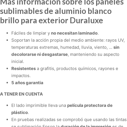
Más información sobre los paneles
sublimables de aluminio blanco
brillo para exterior Duraluxe
Fáciles de limpiar y
no necesitan laminado
.
Soportan la acción propia del medio ambiente: rayos UV,
temperaturas extremas, humedad, lluvia, viento, …
sin
decolorarse ni desgastarse
, manteniendo su aspecto
inicial.
Resistentes
a grafitis, productos químicos, rayones e
impactos.
5 años garantia
A TENER EN CUENTA
El lado imprimible lleva una
película protectora de
plástico
.
En pruebas realizadas se comprobó que usando las tintas
se sublimación Epson la
duración de la impresión
es de