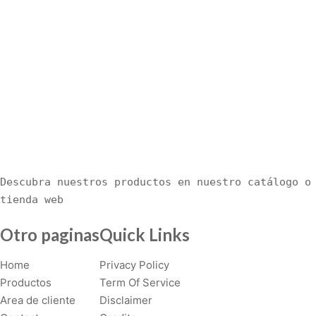
i
p
l
e
v
a
r
i
a
n
Descubra nuestros productos en nuestro catálogo o 
t
tienda web
s
.
Otro paginas
Quick Links
T
h
Home
Privacy Policy
e
Productos
Term Of Service
o
Area de cliente
Disclaimer