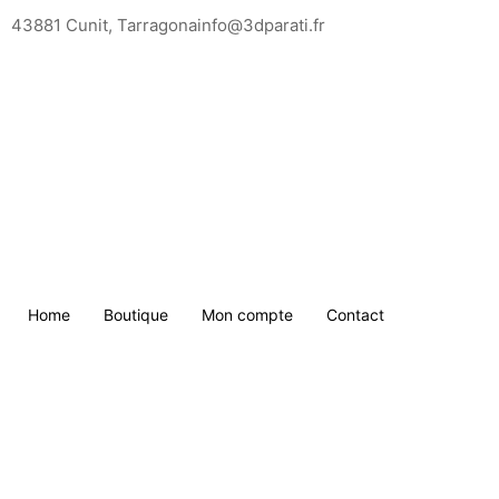
Saltar
43881 Cunit, Tarragona
info@3dparati.fr
para
o
conteúdo
Home
Boutique
Mon compte
Contact