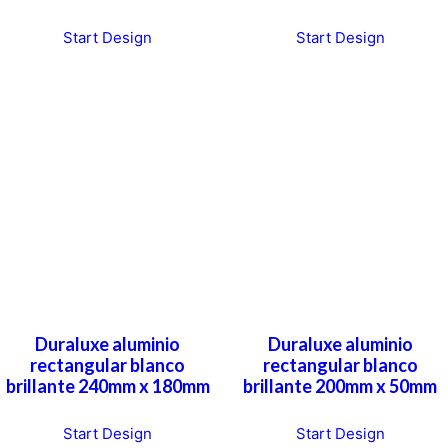
T
Start Design
Start Design
h
i
s
p
r
o
d
u
c
t
h
a
Duraluxe aluminio
Duraluxe aluminio
s
rectangular blanco
rectangular blanco
m
brillante 240mm x 180mm
brillante 200mm x 50mm
u
l
Start Design
Start Design
t