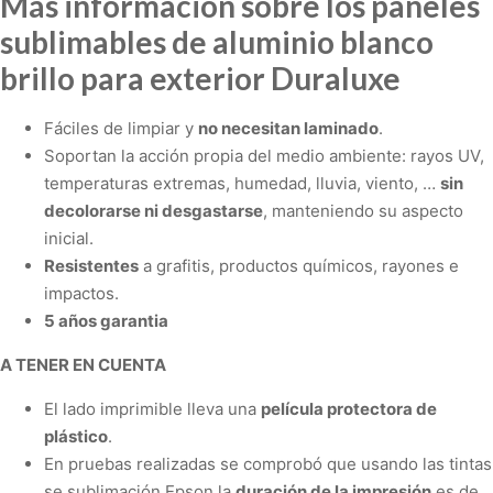
Más información sobre los paneles
sublimables de aluminio blanco
brillo para exterior Duraluxe
Fáciles de limpiar y
no necesitan laminado
.
Soportan la acción propia del medio ambiente: rayos UV,
temperaturas extremas, humedad, lluvia, viento, …
sin
decolorarse ni desgastarse
, manteniendo su aspecto
inicial.
Resistentes
a grafitis, productos químicos, rayones e
impactos.
5 años garantia
A TENER EN CUENTA
El lado imprimible lleva una
película protectora de
plástico
.
En pruebas realizadas se comprobó que usando las tintas
se sublimación Epson la
duración de la impresión
es de