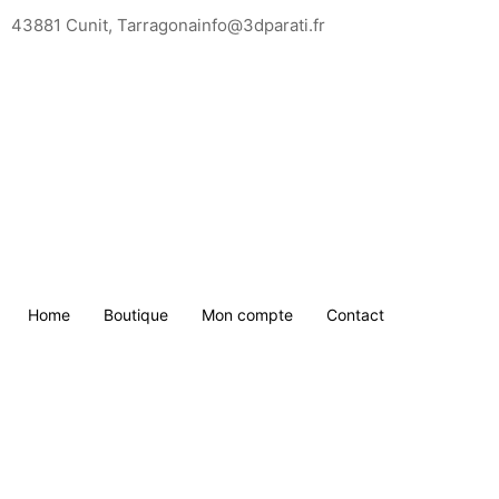
Saltar
43881 Cunit, Tarragona
info@3dparati.fr
para
o
conteúdo
Home
Boutique
Mon compte
Contact