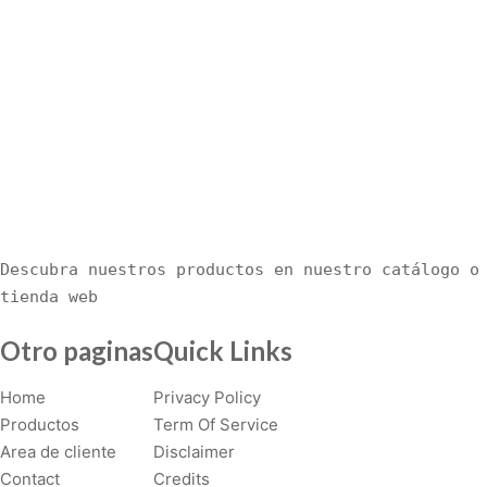
i
s
p
r
o
d
u
c
t
h
Descubra nuestros productos en nuestro catálogo o 
a
tienda web
s
m
Otro paginas
Quick Links
u
l
Home
Privacy Policy
t
Productos
Term Of Service
i
Area de cliente
Disclaimer
p
Contact
Credits