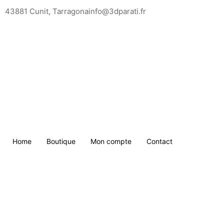
Saltar
43881 Cunit, Tarragona
info@3dparati.fr
para
o
conteúdo
Home
Boutique
Mon compte
Contact