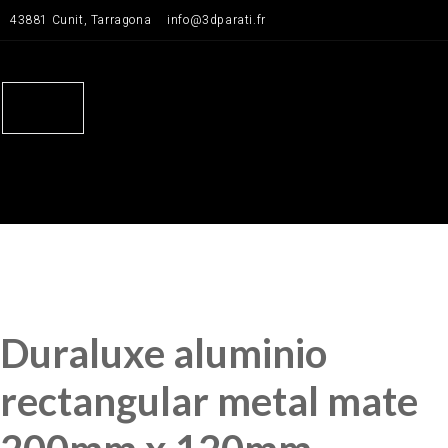
Saltar
43881 Cunit, Tarragona
info@3dparati.fr
para
o
conteúdo
Duraluxe aluminio
rectangular metal mate