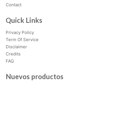
t
Contact
i
o
Quick Links
n
Privacy Policy
s
Term Of Service
m
Disclaimer
a
Credits
y
FAQ
b
e
Nuevos productos
c
h
o
s
e
n
o
n