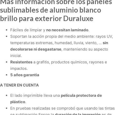
Más información sobre los paneles
sublimables de aluminio blanco
brillo para exterior Duraluxe
Fáciles de limpiar y
no necesitan laminado
.
Soportan la acción propia del medio ambiente: rayos UV,
temperaturas extremas, humedad, lluvia, viento, …
sin
decolorarse ni desgastarse
, manteniendo su aspecto
inicial.
Resistentes
a grafitis, productos químicos, rayones e
impactos.
5 años garantia
A TENER EN CUENTA
El lado imprimible lleva una
película protectora de
plástico
.
En pruebas realizadas se comprobó que usando las tintas
se sublimación Epson la
duración de la impresión
es de