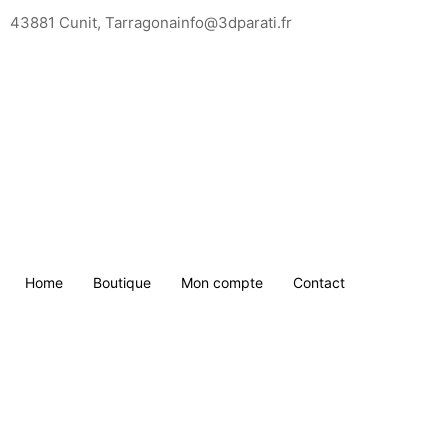
Saltar
43881 Cunit, Tarragona
info@3dparati.fr
para
o
conteúdo
Home
Boutique
Mon compte
Contact