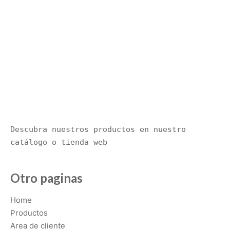
i
p
l
e
v
a
r
i
a
n
Descubra nuestros productos en nuestro 
t
catálogo o tienda web
s
.
T
Otro paginas
h
e
Home
o
Productos
p
Area de cliente