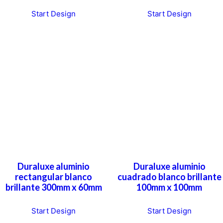
T
Start Design
Start Design
h
i
s
p
r
o
d
u
c
t
h
a
Duraluxe aluminio
Duraluxe aluminio
s
rectangular blanco
cuadrado blanco brillante
m
brillante 300mm x 60mm
100mm x 100mm
u
l
Start Design
Start Design
t