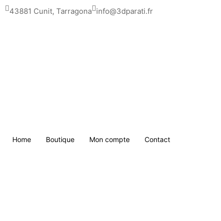
Saltar
43881 Cunit, Tarragona
info@3dparati.fr
para
o
conteúdo
Home
Boutique
Mon compte
Contact