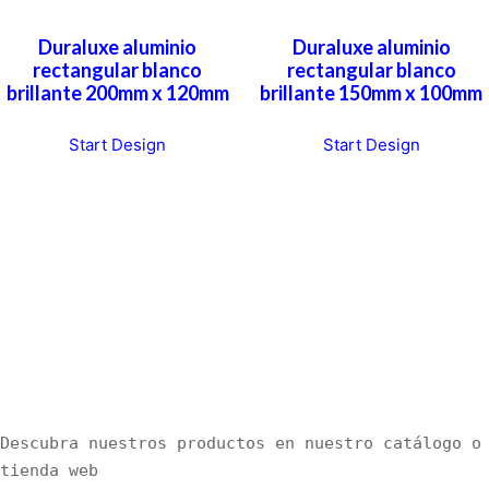
Duraluxe aluminio
Duraluxe aluminio
rectangular blanco
rectangular blanco
brillante 200mm x 120mm
brillante 150mm x 100mm
T
Start Design
Start Design
h
i
s
p
r
o
d
u
c
t
h
Descubra nuestros productos en nuestro catálogo o 
a
tienda web
s