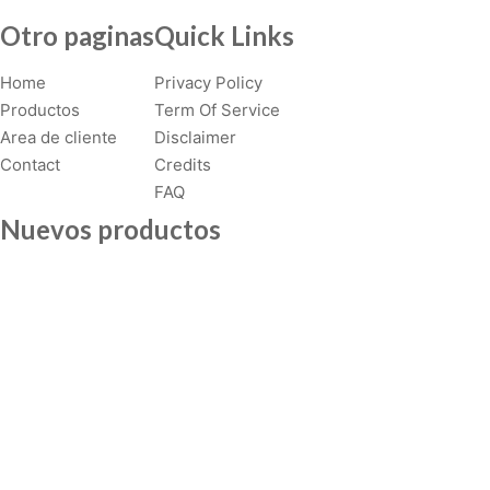
m
Otro paginas
Quick Links
u
l
Home
Privacy Policy
t
Productos
Term Of Service
i
Area de cliente
Disclaimer
p
Contact
Credits
l
FAQ
e
Nuevos productos
v
a
r
i
a
n
t
s
.
T