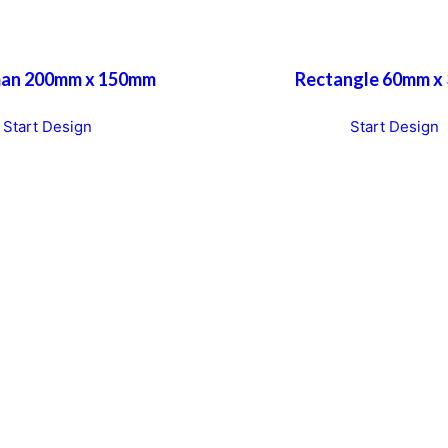
an 200mm x 150mm
Rectangle 60mm x
Start Design
Start Design
h
i
s
p
r
o
d
u
c
t
h
a
s