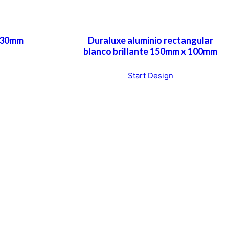
 30mm
Duraluxe aluminio rectangular
blanco brillante 150mm x 100mm
T
T
Start Design
h
i
s
p
r
o
d
u
c
t
h
a