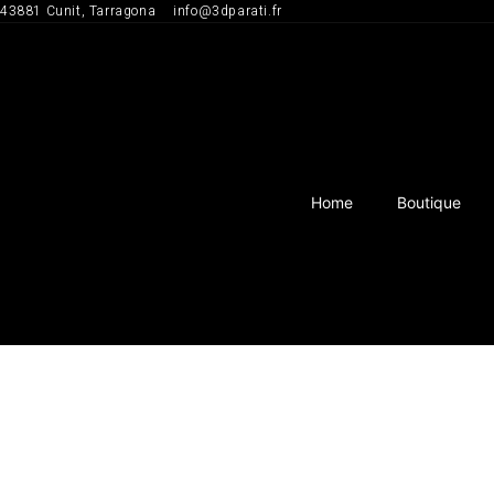
43881 Cunit, Tarragona
info@3dparati.fr
Saltar
para
o
conteúdo
Home
Boutique