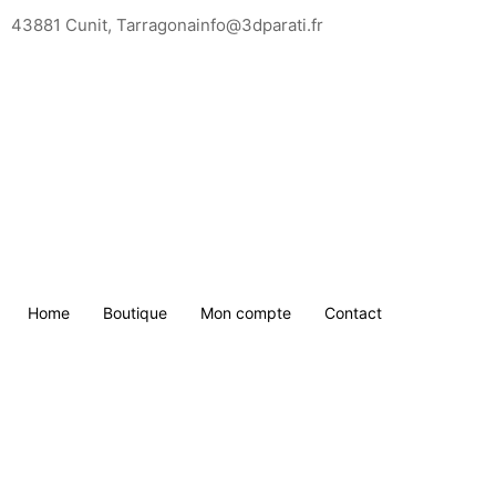
Saltar
43881 Cunit, Tarragona
info@3dparati.fr
para
o
conteúdo
Home
Boutique
Mon compte
Contact