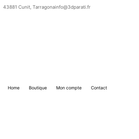
Saltar
43881 Cunit, Tarragona
info@3dparati.fr
para
o
conteúdo
Home
Boutique
Mon compte
Contact