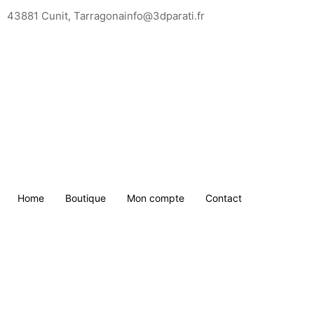
Saltar
43881 Cunit, Tarragona
info@3dparati.fr
para
o
conteúdo
Home
Boutique
Mon compte
Contact