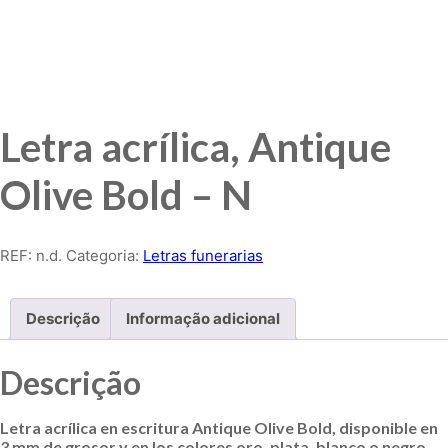
Letra acrílica, Antique
Olive Bold – N
REF:
n.d.
Categoria:
Letras funerarias
Descrição
Informação adicional
Descrição
Letra acrílica en escritura Antique Olive Bold, disponible en
3 mm de grosor y en los colores oro, plata, blanco o negro.