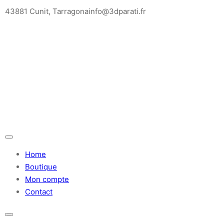
Saltar
43881 Cunit, Tarragona
info@3dparati.fr
para
o
conteúdo
Home
Boutique
Mon compte
Contact