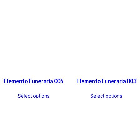
Elemento Funeraria 005
Elemento Funeraria 003
T
T
Select options
Select options
h
h
i
i
s
s
p
p
r
r
o
o