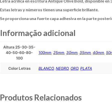
Letra acrílica en escritura Antique Olive Bold, disponible en 
Estas letras y números tienen una superficie brillante.
Se proporciona una fuerte capa adhesiva en la parte posterior
Informação adicional
Altura 25-30-35-
40-50-60-80-
100mm
,
25mm
,
30mm
,
35mm
,
40mm
,
50
100
Color Letras
BLANCO
,
NEGRO
,
ORO
,
PLATA
Produtos Relacionados