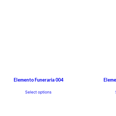
Elemento Funeraria 004
Eleme
T
Select options
h
i
s
p