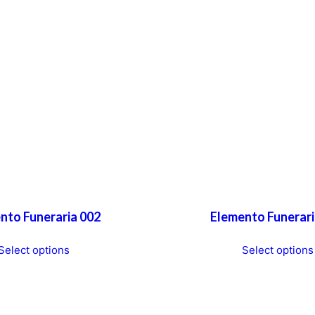
nto Funeraria 002
Elemento Funerari
T
Select options
Select options
h
i
s
p