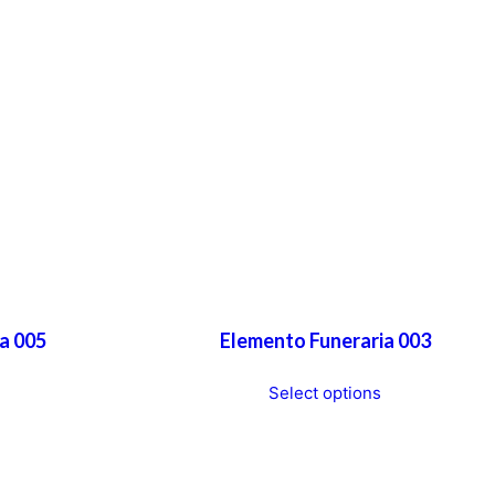
a 005
Elemento Funeraria 003
T
T
Select options
h
h
i
i
s
s
p
p