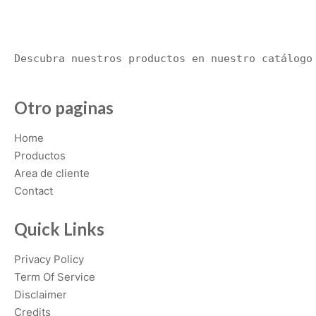
a
r
i
Descubra nuestros productos en nuestro catálogo
a
n
t
Otro paginas
s
.
Home
T
Productos
h
Area de cliente
e
Contact
o
p
Quick Links
t
Privacy Policy
i
Term Of Service
o
Disclaimer
n
Credits
s