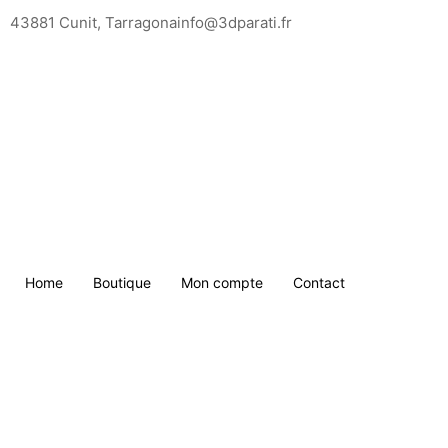
Saltar
43881 Cunit, Tarragona
info@3dparati.fr
para
o
conteúdo
Home
Boutique
Mon compte
Contact