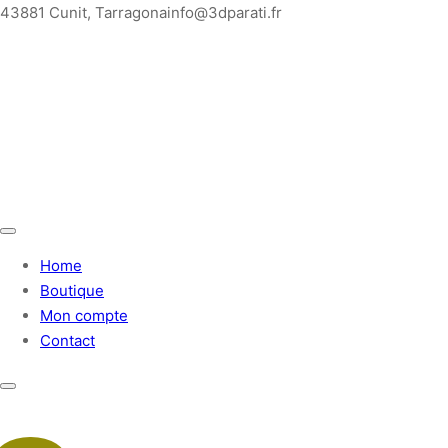
Saltar
43881 Cunit, Tarragona
info@3dparati.fr
para
o
conteúdo
Home
Boutique
Mon compte
Contact