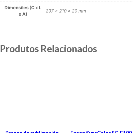
Dimensões (C x L
297 × 210 × 20 mm
x A)
Produtos Relacionados
Prensa de sublimación
Epson SureColor SC-F100