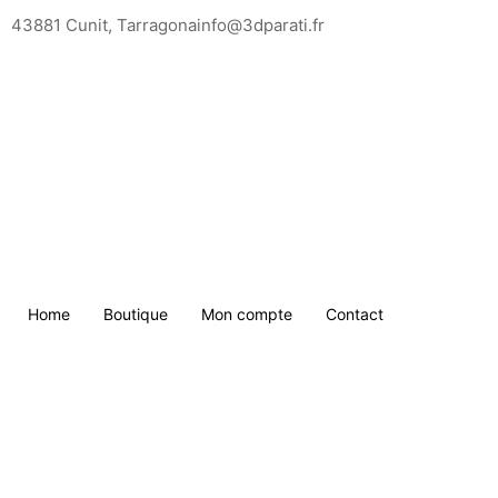
Saltar
43881 Cunit, Tarragona
info@3dparati.fr
para
o
conteúdo
Home
Boutique
Mon compte
Contact