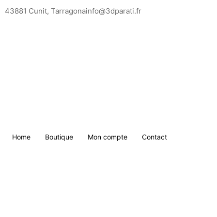
Saltar
43881 Cunit, Tarragona
info@3dparati.fr
para
o
conteúdo
Home
Boutique
Mon compte
Contact