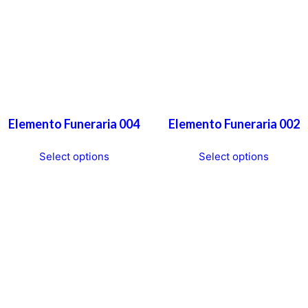
Elemento Funeraria 004
Elemento Funeraria 002
T
T
Select options
Select options
h
h
i
i
s
s
p
p
r
r
o
o
d
d
u
u
c
c