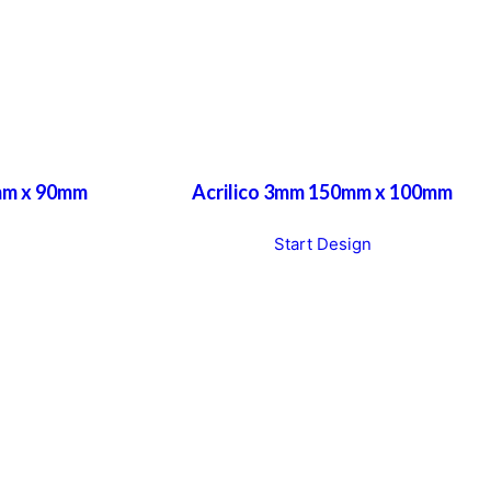
0mm x 90mm
Acrilico 3mm 150mm x 100mm
T
Start Design