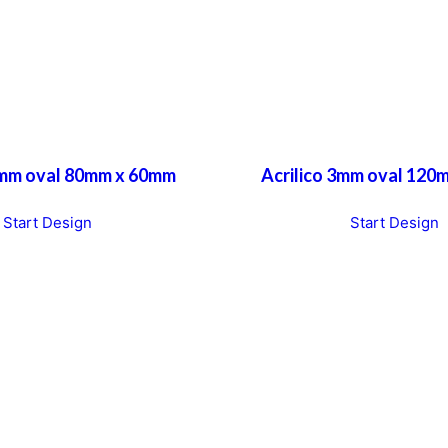
3mm oval 80mm x 60mm
Acrilico 3mm oval 12
T
Start Design
Start Design
h
h
i
i
s
s
p
p
r
r
o
o
d
d
u
u
c
c