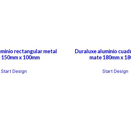
uminio rectangular metal
Duraluxe aluminio cuad
 150mm x 100mm
mate 180mm x 1
T
Start Design
Start Design
h
i
s
p
r
o
d
u