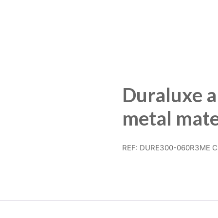
Duraluxe a
metal mat
REF:
DURE300-060R3ME
C